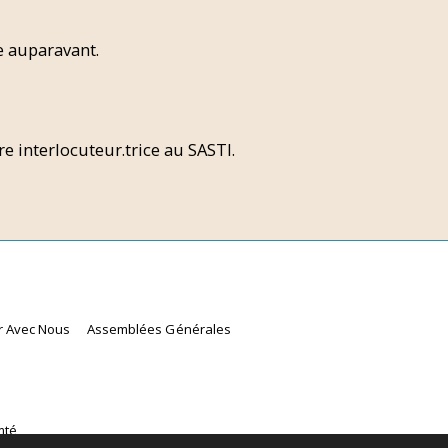
e auparavant.
e interlocuteur.trice au SASTI.
r Avec Nous
Assemblées Générales
mté