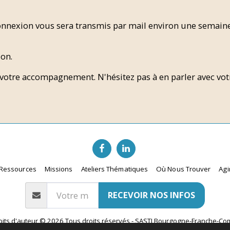
 connexion vous sera transmis par mail environ une semain
ion.
 votre accompagnement. N'hésitez pas à en parler avec votr
Ressources
Missions
Ateliers Thématiques
Où Nous Trouver
Agi
RECEVOIR NOS INFOS
oits d'auteur © 2026 Tous droits réservés -
SASTI Bourgogne-Franche-Co