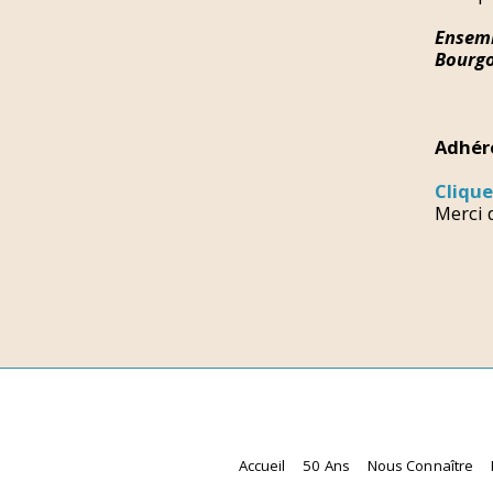
Ensemb
Bourgo
Adhére
Clique
Merci 
Accueil
50 Ans
Nous Connaître