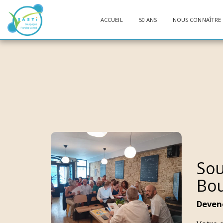
ACCUEIL
50 ANS
NOUS CONNAÎTRE
Sou
Bo
Deven