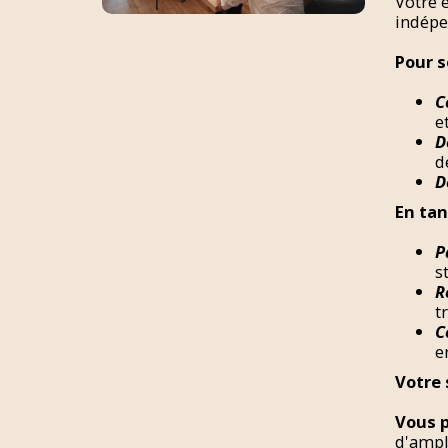
Votre 
indépe
Pour s
C
e
D
d
D
En tan
P
s
R
t
C
e
Votre 
Vous 
d'ampl