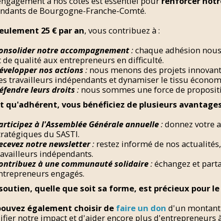
engagement à nos côtés est essentiel pour
renforcer notr
ndants de Bourgogne-Franche-Comté.
eulement 25 € par an
, vous contribuez à :
onsolider notre accompagnement
:
chaque adhésion nous p
t de qualité aux entrepreneurs en difficulté.
évelopper nos actions
:
nous menons des projets innovant
es travailleurs indépendants et dynamiser le tissu économ
éfendre leurs droits
:
nous sommes une force de propositi
t qu'adhérent, vous bénéficiez de plusieurs avantages
articipez à l'Assemblée Générale annuelle
:
donnez votre av
tratégiques du SASTI.
ecevez notre newsletter
:
restez informé de nos actualités
ravailleurs indépendants.
ontribuez à une communauté solidaire
:
échangez et parta
ntrepreneurs engagés.
soutien, quelle que soit sa forme, est précieux pour le
pouvez également choisir de
faire un don
d'un montant 
ifier notre impact et d'aider encore plus d'entrepreneurs à